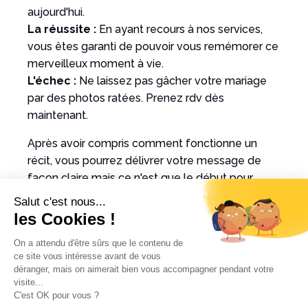
aujourd'hui.
La réussite :
En ayant recours à nos services,
vous êtes garanti de pouvoir vous remémorer ce
merveilleux moment à vie.
L'échec :
Ne laissez pas gâcher votre mariage
par des photos ratées. Prenez rdv dès
maintenant.
Après avoir compris comment fonctionne un
récit, vous pourrez délivrer votre message de
façon claire mais ce n'est que le début pour
construire l'ensemble des messages de votre
Salut c'est nous...
marque.
les Cookies !
Adapter votre message aux
On a attendu d'être sûrs que le contenu de
différents canaux de
ce site vous intéresse avant de vous
déranger, mais on aimerait bien vous accompagner pendant votre
communication
visite...
C'est OK pour vous ?